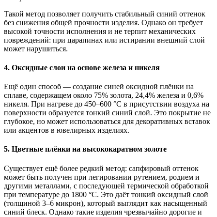
Такой метод позволяет получить стабильный синий оттенок
без снижения общей прочности изделия. Однако он требует
высокой точности исполнения и не терпит механических
повреждений: при царапинах или истирании внешний слой
может нарушиться.
4. Оксидные слои на основе железа и никеля
Ещё один способ — создание синей оксидной плёнки на
сплаве, содержащем около 75% золота, 24,4% железа и 0,6%
никеля. При нагреве до 450–600 °C в присутствии воздуха на
поверхности образуется тонкий синий слой. Это покрытие не
глубокое, но может использоваться для декоративных вставок
или акцентов в ювелирных изделиях.
5. Цветные плёнки на высококаратном золоте
Существует ещё более редкий метод: сапфировый оттенок
может быть получен при легировании рутением, родием и
другими металлами, с последующей термической обработкой
при температуре до 1800 °C. Это даёт тонкий оксидный слой
(толщиной 3–6 микрон), который выглядит как насыщенный
синий блеск. Однако такие изделия чрезвычайно дорогие и