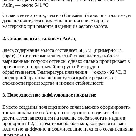
AuIn₂ — около 541 °C.
Сплав менее хрупок, чем его ближайший аналог с галлием, и
даже используется в качестве припоя в ювелирных
мастерских при ремонте изделий из белого золота.
2. Сплав золота с галлием: AuGa₂
Здесь содержание золота составляет 58,5 % (примерно 14
карат). Этот интерметаллический сплав даёт чуть более
выраженный голубой оттенок, однако сильно проигрывает в
прочности: он чрезвычайно хрупкий и трудно
обрабатывается. Температура плавления — около 492 °C. В
ювелирной практике используется крайне редко из-за
сложности производства и низкой стабильности.
3. Поверхностное диффузионное покрытие
Вместо создания полноценного сплава можно сформировать
тонкое покрытие из AuIn₂ на поверхности изделия. Это
достигается нанесением на изделие слоёв золота и индия в
пропорции 1:2, а затем термообработкой, которая вызывает
взаимную диффузию и формирование нужного соединения на
поверхности.