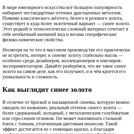
В мире ювелирного искусства всё большую популярность
набирают нестандартные оттенки драгоценных металлов.
Помимо классического жёлтого, белого и розового золота,
существует и куда более экзотичный вариант — синее золото.
Этот редкий и технологически сложный материал сочетает в
себе необычный внешний вид и весьма специфические
физико-химические свойства.
Несмотря на то что в массовом производстве его практически
не встретить, интерес к синему золоту стабильно высок —
особенно среди дизайнеров, коллекционеров и ювелиров-
экспериментаторов. Давайте разберёмся, что же такое синее
золото на самом деле, как его получают, и в чём кроется его
уникальность и сложность.
Как выглядит синее золото
В отличие от броской и насыщенной синевы, которую можно
ожидать по названию, реальный оттенок синего золота —
более сдержанный, холодный, с металлическим голубоватым
или серо-синим отливом. Он может напоминать стальной
блеск с тонким, утонченным цветовым нюансом. Такой
эффект достигается не с помощью краски, а благодаря