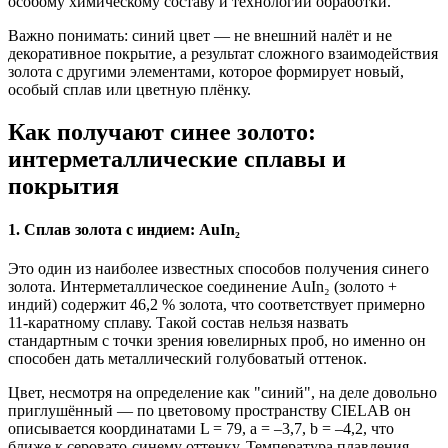
особому химическому составу и технологии обработки.
Важно понимать: синий цвет — не внешний налёт и не
декоративное покрытие, а результат сложного взаимодействия
золота с другими элементами, которое формирует новый,
особый сплав или цветную плёнку.
Как получают синее золото:
интерметаллические сплавы и
покрытия
1. Сплав золота с индием: AuIn₂
Это один из наиболее известных способов получения синего
золота. Интерметаллическое соединение AuIn₂ (золото +
индий) содержит 46,2 % золота, что соответствует примерно
11-каратному сплаву. Такой состав нельзя назвать
стандартным с точки зрения ювелирных проб, но именно он
способен дать металлический голубоватый оттенок.
Цвет, несмотря на определение как "синий", на деле довольно
приглушённый — по цветовому пространству CIELAB он
описывается координатами L = 79, a = –3,7, b = –4,2, что
ближе к серовато-синему оттенку. Температура плавления